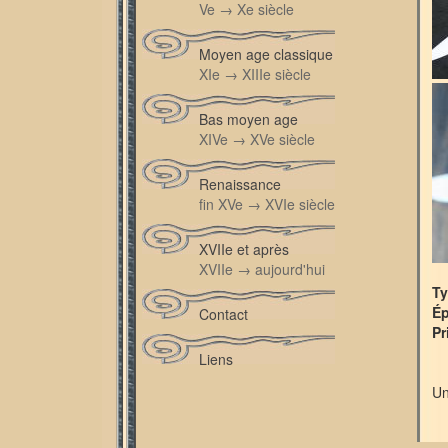
Ve → Xe siècle
Moyen age classique
XIe → XIIIe siècle
Bas moyen age
XIVe → XVe siècle
Renaissance
fin XVe → XVIe siècle
XVIIe et après
XVIIe → aujourd'hui
Ty
É
Contact
Pr
Liens
Un